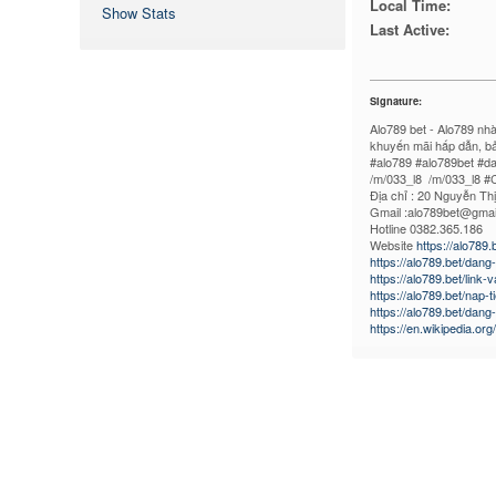
Local Time:
Show Stats
Last Active:
Signature:
Alo789 bet - Alo789 nhà
khuyến mãi hấp dẫn, bả
#alo789 #alo789bet #d
/m/033_l8 /m/033_l8 #
Địa chỉ : 20 Nguyễn Th
Gmail :alo789bet@gmai
Hotline 0382.365.186
Website
https://alo789.
https://alo789.bet/dang
https://alo789.bet/link-
https://alo789.bet/nap-t
https://alo789.bet/dang
https://en.wikipedia.org