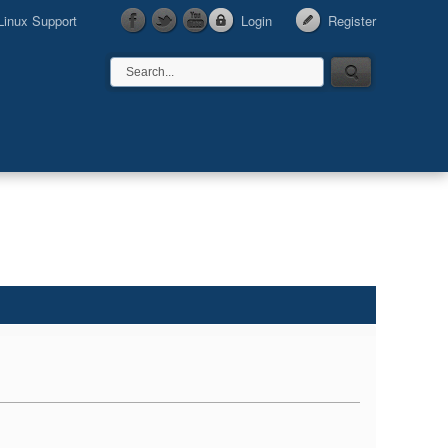
Linux Support
Login
Register