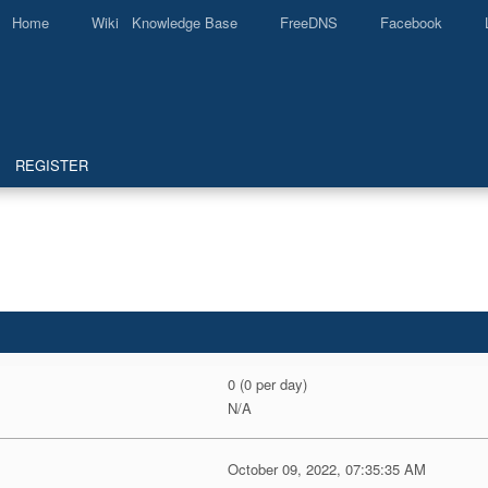
Home
Wiki Knowledge Base
FreeDNS
Facebook
REGISTER
0 (0 per day)
N/A
October 09, 2022, 07:35:35 AM