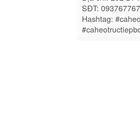
SĐT: 09376776
Hashtag: #caheo
#caheotructiepb