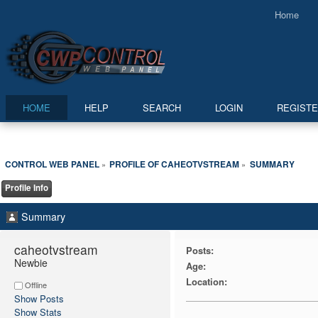
Home
HOME
HELP
SEARCH
LOGIN
REGIST
CONTROL WEB PANEL
PROFILE OF CAHEOTVSTREAM
SUMMARY
»
»
Profile Info
Summary
caheotvstream 
Posts:
Newbie
Age:
Location:
Offline
Show Posts
Show Stats