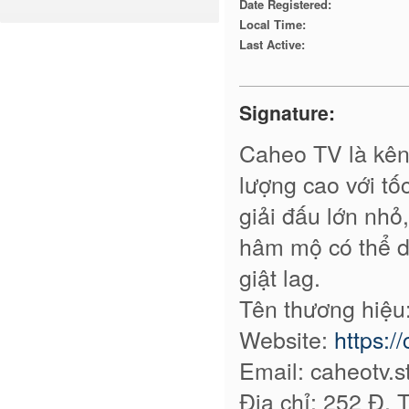
Date Registered:
Local Time:
Last Active:
Signature:
Caheo TV là kênh
lượng cao với t
giải đấu lớn nhỏ,
hâm mộ có thể dễ
giật lag.
Tên thương hiệu
Website:
https:/
Email: caheotv
Địa chỉ: 252 Đ. 