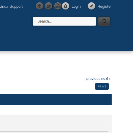
Linux Support
Login
Register
« previous
next »
PRINT